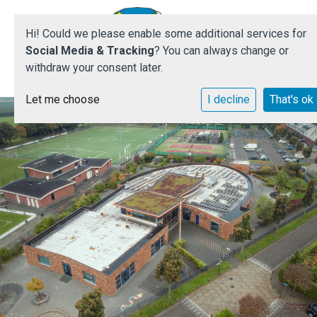
Hi! Could we please enable some additional services for
Social Media & Tracking
? You can always change or
withdraw your consent later.
Let me choose
I decline
That's ok
Home
Wie we zijn
Wat we bieden
Onze school in beeld
Kennismaken
Contact